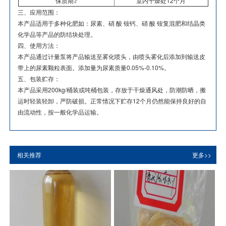
保质期≥
室内干燥处12个月
三、应用范围：
本产品适用于多种化肥如：尿素、硝 酸 铵钙、硝 酸 铵复混肥和结晶类
化学品等产品的防结块处理。
四、使用方法：
本产品通过计量泵将产品输送至雾化喷头，由喷头雾化后添加到输送皮
带上的尿素颗粒表面。添加量为尿素质量0.05%-0.10%。
五、包装贮存：
本产品采用200kg/桶装或吨桶包装，存放于干燥通风处，防潮防晒，搬
运时轻装轻卸，严防破损。正常情况下贮存12个月仍然能保持良好的自
由流动性，按一般化学品运输。
相关推荐
更多>>