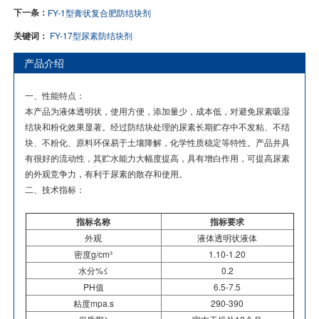
下一条：
FY-1型膏状复合肥防结块剂
关键词：
FY-17型尿素防结块剂
产品介绍
一、性能特点：
本产品为液体透明状，使用方便，添加量少，成本低，对避免尿素吸湿
结块和粉化效果显著。经过防结块处理的尿素长期贮存中不发粘、不结
块、不粉化、原料环保易于土壤降解，化学性质稳定等特性。产品并具
有很好的流动性，其贮水能力大幅度提高，具有增白作用，可提高尿素
的外观竞争力，有利于尿素的散存和使用。
二、技术指标：
指标名称
指标要求
外观
液体透明状液体
密度g/cm³
1.10-1.20
水分%≤
0.2
PH值
6.5-7.5
粘度mpa.s
290-390