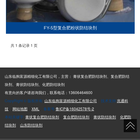
FY-5型复合肥粉状防结块剂
共 1 条记录 1 页
山东临朐富源精细化工有限公司，主营： 膏状复合肥防结块剂、复合肥防结
块剂、膏状防结块剂、化肥防结块剂
有意向的客户请咨询我们，联系电话：13606464600
CopyRight © 版权所有:
山东临朐富源精细化工有限公司
技术支持:
兆通科
技
网站地图
XML
备案号:
鲁ICP备16042578号-2
本站关键字:
膏状复合肥防结块剂
复合肥防结块剂
膏状防结块剂
化肥防
结块剂
山东防结块剂