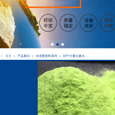
置：
首页
>
产品展示
>
水溶肥原料系列
>
DFY大量元素水溶性肥料高磷型