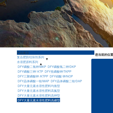
产品展示
您当前的位
复合肥防结块剂系列
FY-1型膏状复合肥防结块剂
水溶肥原料系列
FY-2型复合肥液体防结块剂
FY-3型复合肥固体片状防结块剂
DFY磷酸二氢钾/MKP
DFY磷酸氢二钾/DKP
FY-4无机盐松散剂
FY-5型复合肥粉状防结块剂
DFY磷酸三钾/ KTP
DFY焦磷酸钾/TKPP
FY-6型有机肥着色光亮剂
FY－7型高温型防结块剂
DFY三聚磷酸钾 /KTPP
DFY硝酸 钾/NOP
FY─9型膏状着色防结块剂
FY－10型粉状着色剂
DFY晶体磷酸一铵/MAP
FY-11型农用硝 酸铵水溶性防爆剂
DFY晶体磷酸二铵/DAP
FY-13大量元素水溶肥粉状防结块剂
DFY大量元素水溶性肥料均衡型
FY-15黑又亮粉状有机复合肥防结块剂
DFY大量元素水溶性肥料高氮型
FY-16富源牌有机肥除臭固氮剂
DFY大量元素水溶性肥料高钾型
FY-17型尿素防结块剂
FY-17型柠檬酸铁铵
DFY大量元素水溶性肥料高磷型
FY-20型高塔尿基复合肥防结块剂
FY-30型高塔硝基肥内添加全水溶性防结块剂
FY-26型多孔硝铵外包裹剂
FY-25型复合型碳铵添加剂