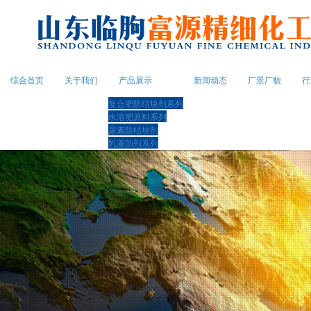
综合首页
关于我们
产品展示
新闻动态
厂景厂貌
行
复合肥防结块剂系列
水溶肥原料系列
尿素防结块剂
乳液助剂系列