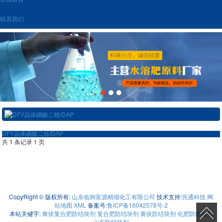
联系我们
DFY晶体磷酸二铵/DAP
共 1 条记录 1 页
山东临朐富源精细化工有限公司，主营： 膏状复合肥防结块剂、复合肥防结块
剂、膏状防结块剂、化肥防结块剂
有意向的客户请咨询我们，联系电话：13606464600
CopyRight © 版权所有:
山东临朐富源精细化工有限公司
技术支持:
兆通科技
网
站地图
XML
备案号:
鲁ICP备16042578号-2
本站关键字:
膏状复合肥防结块剂
复合肥防结块剂
膏状防结块剂
化肥防结块剂
山东防结块剂