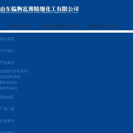
13606464600
13606464600@163.com
临朐县纸坊工业园
综合首页
关于我们
产品展示
合肥防结块剂系列
溶肥原料系列
素防结块剂
液助剂系列
新闻动态
厂景厂貌
行业资讯
在线留言