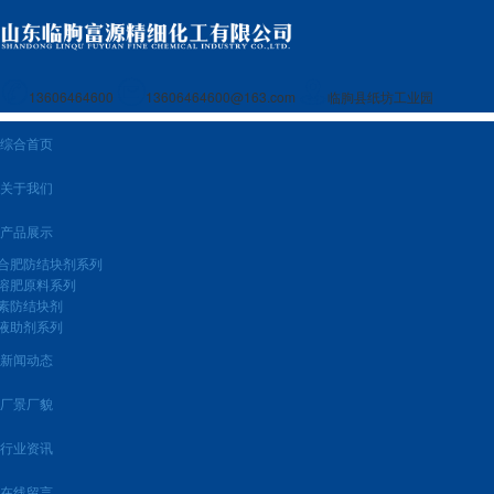
13606464600
13606464600@163.com
临朐县纸坊工业园
综合首页
关于我们
产品展示
合肥防结块剂系列
溶肥原料系列
素防结块剂
液助剂系列
新闻动态
厂景厂貌
行业资讯
在线留言