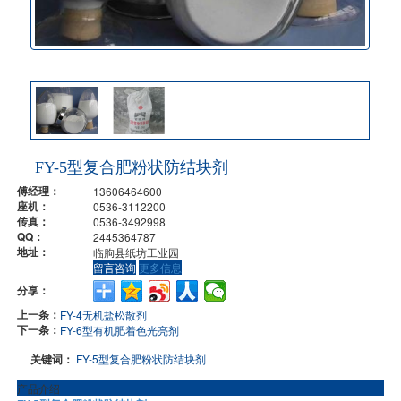
FY-5型复合肥粉状防结块剂
傅经理：
13606464600
座机：
0536-3112200
传真：
0536-3492998
QQ：
2445364787
地址：
临朐县纸坊工业园
留言咨询
更多信息
分享：
上一条：
FY-4无机盐松散剂
下一条：
FY-6型有机肥着色光亮剂
关键词：
FY-5型复合肥粉状防结块剂
产品介绍