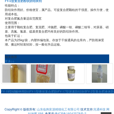
FY-5型复合肥粉状防结块剂
性能特点：
防结块作用好。价格便宜，属产品。可提复合肥颗粒的干强度。操作方便，使
用成本低。
对复合肥氮含量适应范围宽
使用范围：
主要用于颗粒复合肥、复混肥、冲施肥、磷酸一铵、磷酸二铵等，对尿基、硝
基、高氮、氯基、硫基类复合肥均有良好的防结块作用。
包装于贮运：
本产品为25kg/袋，内塑外编包装。存放于干燥通风的仓库内，严防雨淋受
潮。搬运时轻装轻卸，按一般化学品运输。
相关推荐
更多>>
FY-19型硝酸钾用防结块剂
FY-1型膏状复合肥防结块剂
FY-17型尿素防结块剂
FY-2型复合肥液体
山东临朐富源精细化工有限公司，主营： 膏状复合肥防结块剂、复合肥防结块
剂、膏状防结块剂、化肥防结块剂
有意向的客户请咨询我们，联系电话：13606464600
CopyRight © 版权所有:
山东临朐富源精细化工有限公司
技术支持:
兆通科技
网
站地图
XML
备案号:
鲁ICP备16042578号-2